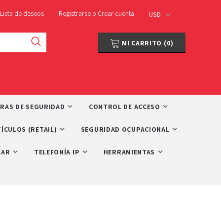
Lista de deseos
Registrarse
o
Crear cuenta
USD
MI CARRITO
(
0
)
RAS DE SEGURIDAD
CONTROL DE ACCESO
ÍCULOS (RETAIL)
SEGURIDAD OCUPACIONAL
LAR
TELEFONÍA IP
HERRAMIENTAS