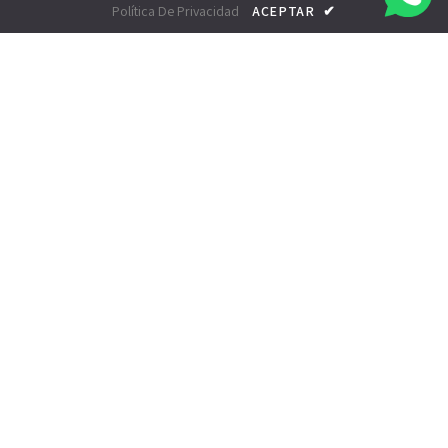
Política De Privacidad
ACEPTAR
✔
Sabana Sur, San José Costa Rica, Centro Comercial Sabana Sur, local 53
Curridabat, de Multiplaza 200 m al este. Centro Comercial Jose Maria Zeledon
Teléfono: 2290-1964
Correo Electrónico: ventas@securitydoctorscr.com
Watchtica. eCommerce Software by Shopify.
Shopify Themes