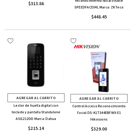
reconocimiento facial visible
$313.86
SPEEDFACEV4L Marca: ZKTeco
$448.45
AGREGAR AL CARRITO
AGREGAR AL CARRITO
Lector de huella digital con
Control Acceso Reconocimiento
teclado y pantalla Standalone
Facial DS-K1T344EBFWX-E1
ASI1212DD Marca: Dahua
Hikvisions
$215.14
$329.00