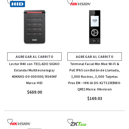
AGREGAR AL CARRITO
AGREGAR AL CARRITO
Lector R40 con TECLADO SIGNO
Terminal Facial Min Moe Wi-Fi &
Estandar Multitecnologia/
PoE IP65 con Botón de Llamada,
40KNKS-00-000000/ RS40KF
1,000 Rostros, 3,000 Tarjetas
Marca: HID
Prox EM – HIK-IA DS-K1T323EBWX-
QRE1 Marca: Hikvision
$689.00
$169.03