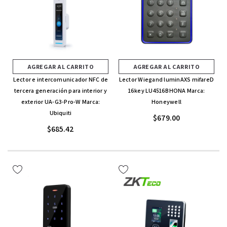
AGREGAR AL CARRITO
AGREGAR AL CARRITO
Lector e intercomunicador NFC de
Lector Wiegand luminAXS mifareD
tercera generación para interior y
16key LU4516BHONA Marca:
exterior UA-G3-Pro-W Marca:
Honeywell
Ubiquiti
$679.00
$685.42