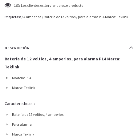
185
Los clientes están viendo este producto
Etiquetas:
/
4 amperios
/
Batería de 12 voltios
/
para alarma PL4 Marca: Teklink
DESCRIPCIÓN
Batería de 12 voltios, 4 amperios, para alarma PL4 Marca:
Teklink
Modelo:
PL4
Marca: Teklink
Caracteristicas
:
Batería de 12 voltios, 4 amperios
Para alarma
Marca Teklink