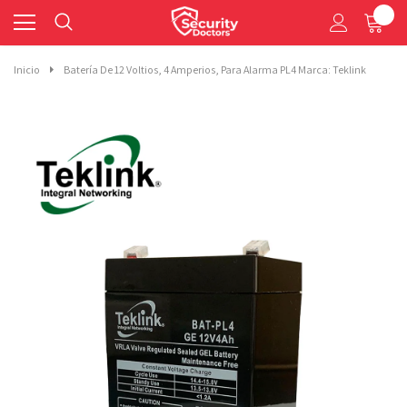
0
Inicio
Batería De 12 Voltios, 4 Amperios, Para Alarma PL4 Marca: Teklink