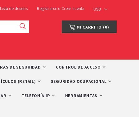
Lista de deseos
Registrarse
o
Crear cuenta
USD
MI CARRITO
(
0
)
RAS DE SEGURIDAD
CONTROL DE ACCESO
ÍCULOS (RETAIL)
SEGURIDAD OCUPACIONAL
LAR
TELEFONÍA IP
HERRAMIENTAS