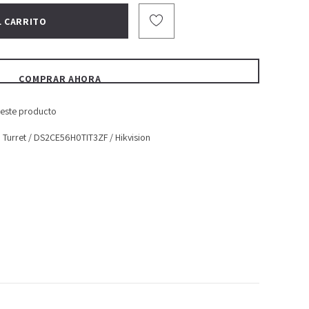
COMPRAR AHORA
o este producto
 Turret
/
DS2CE56H0TIT3ZF
/
Hikvision