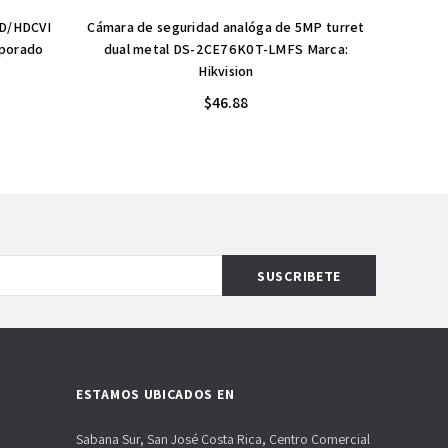
HD/HDCVI
Cámara de seguridad analóga de 5MP turret
Cámar
rporado
dual metal DS-2CE76K0T-LMFS Marca:
micróf
Hikvision
$46.88
ESTAMOS UBICADOS EN
Sabana Sur, San José Costa Rica, Centro Comercial