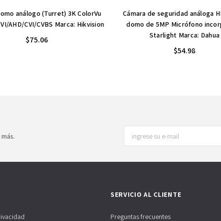
omo análogo (Turret) 3K ColorVu
Cámara de seguridad análoga 
VI/AHD/CVI/CVBS Marca: Hikvision
domo de 5MP Micrófono inco
Starlight Marca: Dahua
$75.06
$54.98
y más.
SERVICIO AL CLIENTE
rivacidad
Preguntas frecuentes