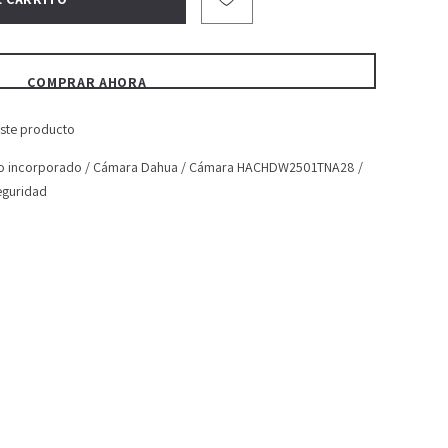
COMPRAR AHORA
este producto
o incorporado
/
Cámara Dahua
/
Cámara HACHDW2501TNA28
/
eguridad