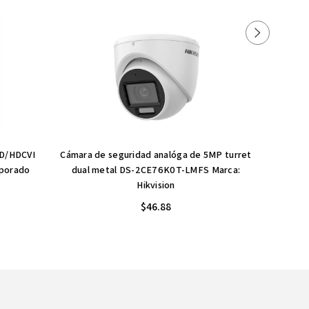
HD/HDCVI
Cámara de seguridad analóga de 5MP turret
Cámar
rporado
dual metal DS-2CE76K0T-LMFS Marca:
micróf
Hikvision
$46.88