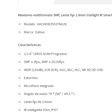
Minidomo multiformato 5MP, Lente fija 2.8mm Starlight IR Sma
Modelo:
HACHDW2501TNA28
Marca:
Dahua
Características:
1/2.8" CMOS SCAN Progresivo
5MP a 2fps, 4MP a 25/30fps
WDR (120dB), D/N (ICR), AGC, BLC, HLC, NR 2D/3D OSD
Estornino
Micrófono integrado
Ángulo de visión 79
°
(98° / 49.5
°
)
Lente fija de 3.6mm
IR inteligente 50m, IP67