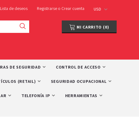
Lista de deseos
Registrarse
o
Crear cuenta
USD
MI CARRITO
(
0
)
RAS DE SEGURIDAD
CONTROL DE ACCESO
ÍCULOS (RETAIL)
SEGURIDAD OCUPACIONAL
LAR
TELEFONÍA IP
HERRAMIENTAS