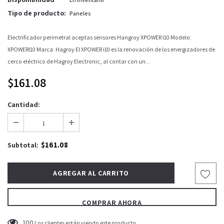
Tipo de producto:
Paneles
Electrificador perimetral aceptas sensores Hangroy XPOWER l10 Modelo:
XPOWERl10 Marca: Hagroy El XPOWER i10 es la renovación de los energizadores de
cerco eléctrico de Hagroy Electronic, al contar con un...
$161.08
Cantidad:
$161.08
Subtotal:
COMPRAR AHORA
100
Los clientes están viendo este producto