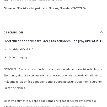
Etiquetas:
/
Electrificador perimetral
/
Hagroy
/
Paneles
/
XPOWERI10
DESCRIPCIÓN
Electrificador perimetral aceptas sensores Hangroy XPOWER l10
Modelo: XPOWERl10
Marca: Hagroy
El XPOWER i10 es la renovación de los energizadores de cerco eléctrico de Hagroy
Electronic, al contar con un sistema contra intrusión de cableado e inalámbrico
más amplio, además de otras funciones que permiten una autonomía durante
un corte eléctrico.
El sistema aumenta su capacidad como energizador de cerco y te ofrece la
adaptación de sistemas de detección, sirenas y controles remotos.