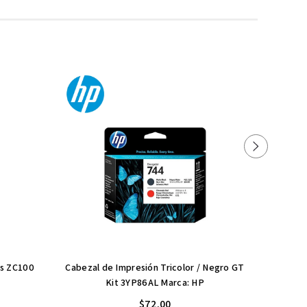
as ZC100
Cabezal de Impresión Tricolor / Negro GT
Fargo DT
Kit 3YP86AL Marca: HP
$72.00