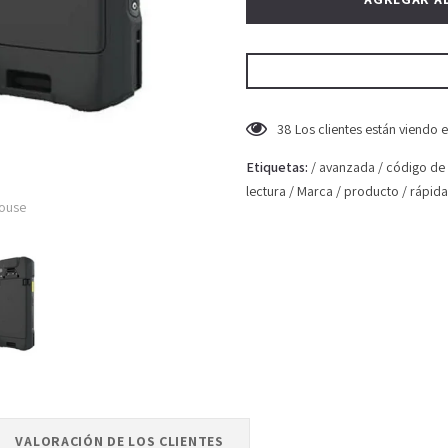
200
Los clientes están viend
Etiquetas:
/
avanzada
/
código de
lectura
/
Marca
/
producto
/
rápida
mouse
VALORACIÓN DE LOS CLIENTES