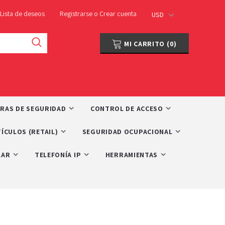
Lista de deseos
Registrarse
o
Crear cuenta
USD
MI CARRITO
(
0
)
RAS DE SEGURIDAD
CONTROL DE ACCESO
ÍCULOS (RETAIL)
SEGURIDAD OCUPACIONAL
LAR
TELEFONÍA IP
HERRAMIENTAS