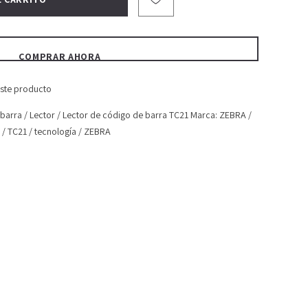
COMPRAR AHORA
o este producto
 barra
/
Lector
/
Lector de código de barra TC21 Marca: ZEBRA
/
/
TC21
/
tecnología
/
ZEBRA