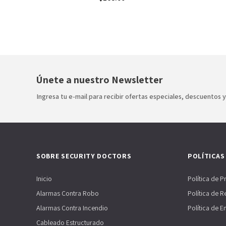
Únete a nuestro Newsletter
Ingresa tu e-mail para recibir ofertas especiales, descuentos 
SOBRE SECURITY DOCTORS
POLÍTICAS
Inicio
Política de P
Alarmas Contra Robo
Política de 
Alarmas Contra Incendio
Política de E
Cableado Estructurado