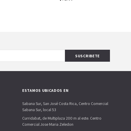
ESTAMOS UBICADOS EN
Sabana Sur, San José Costa Rica, Centro Comercial
Sabana Sur, local 53
Curridabat, de Multiplaza 200 m al este. Centro
Comercial Jose Maria Zeledon