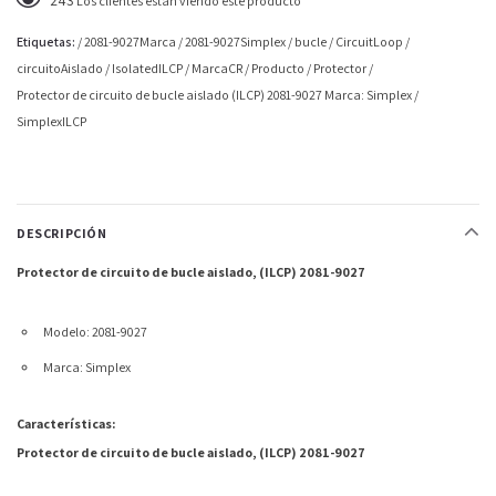
243
Los clientes están viendo este producto
Etiquetas:
/
2081-9027Marca
/
2081-9027Simplex
/
bucle
/
CircuitLoop
/
circuitoAislado
/
IsolatedILCP
/
MarcaCR
/
Producto
/
Protector
/
Protector de circuito de bucle aislado (ILCP) 2081-9027 Marca: Simplex
/
SimplexILCP
DESCRIPCIÓN
Protector de circuito de bucle aislado, (ILCP) 2081-9027
Modelo: 2081-9027
Marca: Simplex
Características:
Protector de circuito de bucle aislado, (ILCP) 2081-9027