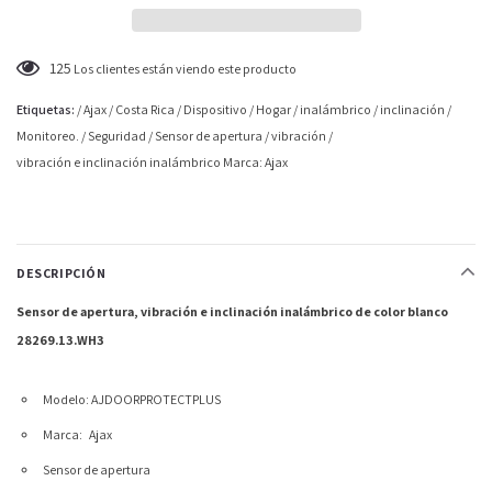
125
Los clientes están viendo este producto
Etiquetas:
/
Ajax
/
Costa Rica
/
Dispositivo
/
Hogar
/
inalámbrico
/
inclinación
/
Monitoreo.
/
Seguridad
/
Sensor de apertura
/
vibración
/
vibración e inclinación inalámbrico Marca: Ajax
DESCRIPCIÓN
Sensor de apertura, vibración e inclinación inalámbrico de color blanco
28269.13.WH3
Modelo: AJDOORPROTECTPLUS
Marca:
Ajax
Sensor de apertura