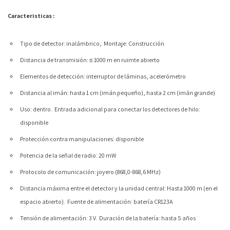
Caracteristicas
:
Tipo de detector: inalámbrico,
Montaje: Construcción
Distancia de transmisión: ≤ 1000 m en ruimte abierto
Elementos de detección: interruptor de láminas, acelerómetro
Distancia al imán: hasta 1 cm (imán pequeño), hasta 2 cm (imán grande)
Uso: dentro.
Entrada adicional para conectar los detectores de hilo:
disponible
Protección contra manipulaciones: disponible
Potencia de la señal de radio: 20 mW
Protocolo de comunicación: joyero (868,0-868,6 MHz)
Distancia máxima entre el detector y la unidad central: Hasta 1000 m (en el
espacio abierto).
Fuente de alimentación: batería CR123A
Tensión de alimentación: 3 V.
Duración de la batería: hasta 5 años