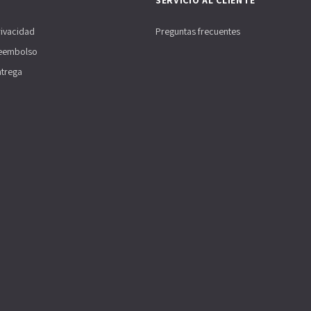
SERVICIO AL CLIENTE
rivacidad
Preguntas frecuentes
Reembolso
ntrega