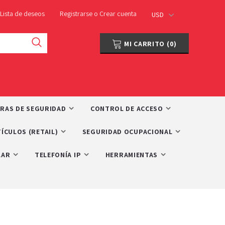
Lista de deseos
Registrarse
o
Crear cuenta
USD
MI CARRITO
(
0
)
RAS DE SEGURIDAD
CONTROL DE ACCESO
ÍCULOS (RETAIL)
SEGURIDAD OCUPACIONAL
LAR
TELEFONÍA IP
HERRAMIENTAS