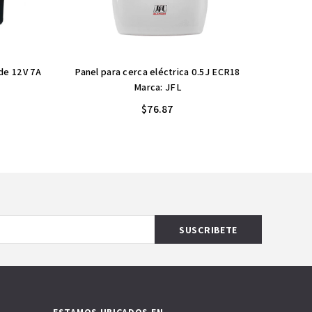
 de 12V 7A
Panel para cerca eléctrica 0.5J ECR18
Aislador
Marca: JFL
$76.87